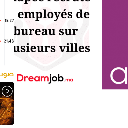
15:27
21:48
صوت 
Sh