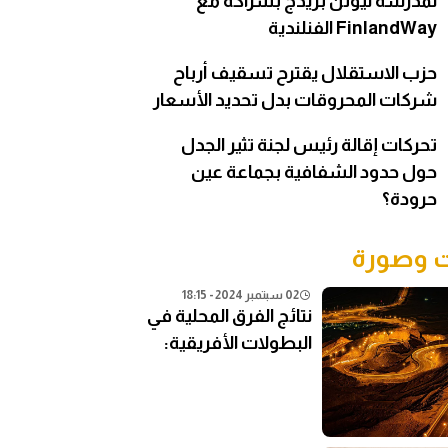
لمدرسة نيوتن بريدج بشراكة مع
FinlandWay الفنلندية
حزب الاستقلال يقترح تسقيف أرباح
شركات المحروقات بدل تحديد الأسعار
تحركات إقالة رئيس لجنة تثير الجدل
حول حدود الشفافية بجماعة عين
حرودة؟
وصورة
02 سبتمبر 2024 - 18:15
نتائج الفرق المحلية في
البطولات الأفريقية:
تحليل شامل