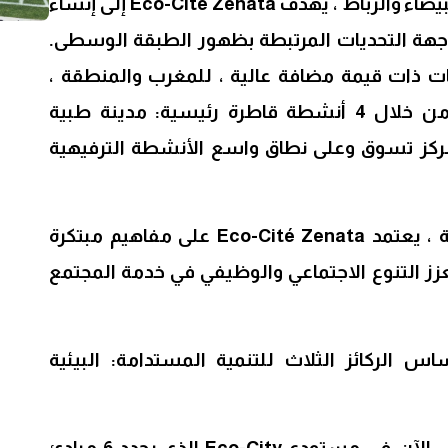
في منتصف الطريق بين الدار البيضاء والرباط ، يهدف Eco-Cité Zenata إلى إنشاء
جهة التحديات المرتبطة بظهور الطبقة الوسطى.
قدم خدمات ذات قيمة مضافة عالية ، للمغرب والمنطقة ،
بهدف المشاركة في تنميتها من خلال 4 أنشطة قاطرة رئيسية: مدينة طبية
مركز تسوق وعلى نطاق واسع الأنشطة الترفيهية
بالإضافة إلى التنمية الاقتصادية ، يعتمد Eco-Cité Zenata على مفاهيم مبتكرة
زز التنوع الاجتماعي والوظيفي في خدمة المجتمع
س الركائز الثلاث للتنمية المستدامة: البيئية
يتبلور نهج التصميم الإيكولوجي الآن في مستودع Eco-City الذي يحدد 6 مبادئ