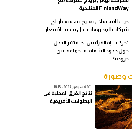
لمدرسة نيوتن بريدج بشراكة مع
FinlandWay الفنلندية
حزب الاستقلال يقترح تسقيف أرباح
شركات المحروقات بدل تحديد الأسعار
تحركات إقالة رئيس لجنة تثير الجدل
حول حدود الشفافية بجماعة عين
حرودة؟
وصورة
02 سبتمبر 2024 - 18:15
نتائج الفرق المحلية في
البطولات الأفريقية:
تحليل شامل