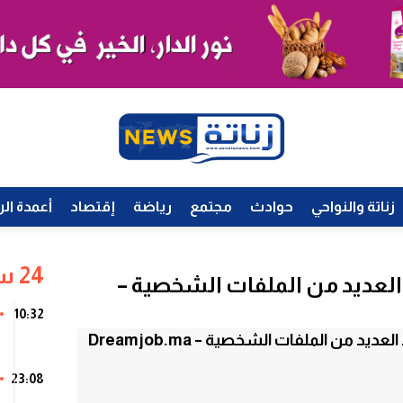
زناتة والنواحي
حوادث
مجتمع
رياضة
إقتصاد
أعمدة الر
24 ساعة
Docap بتجنيد العديد من الملفات الشخصية –
10:32
23:08