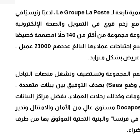
تعد Docaposte ، وهي شركة رقمية تابعة لـ Le Groupe La Poste ، لاعبًا رئيسيًا في
ع زخم قوي في التمويل والصحة الإلكترونية
والقطاعات العامة. تقدم المجموعة مجموعة من أكثر من 140 حلاً (مصممة خصيصًا
أو جاهزة للاستخدام) تغطي جميع احتياجات عملاءها البالغ عددهم 23000 عميل ،
عريض بشكل متزايد.
تصمم المجموعة وتستضيف وتشغل منصات التبادل
الآمن (في مكان العمل أو في وضع Saas) بهدف التوفيق بين بيئات متعددة ،
ات وكذلك رحلات العملاء. بفضل مراكز البيانات
الأربعة الخاصة بها ، تضمن Docaposte مستوى عالٍ من الأمان والامتثال وتدير
 في فرنسا” والبنية التحتية الموثوق بها من طرف
راء.