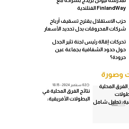
لمدرسة نيوتن بريدج بشراكة مع
FinlandWay الفنلندية
حزب الاستقلال يقترح تسقيف أرباح
شركات المحروقات بدل تحديد الأسعار
تحركات إقالة رئيس لجنة تثير الجدل
حول حدود الشفافية بجماعة عين
حرودة؟
وصورة
02 سبتمبر 2024 - 18:15
نتائج الفرق المحلية في
البطولات الأفريقية:
تحليل شامل