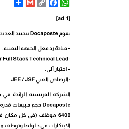
are
Gmail
Facebook
WhatsApp
Copy
Link
[ad_1]
تقوم Docaposte بتجنيد العديد من الملفات الشخصية في الدار البيضاء:
– قيادة رد فعل الجبهة التقنية.
-Java / Angular Full Stack Technical Lead.
– اختبار آلي.
-الرصاص الفني JEE / JSF.
الشركة الفرنسية الرائدة في 
6400 موظف (في كل مكان ف
الابتكارات في حلولها وتوظف مو