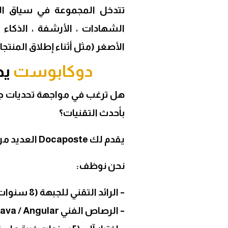
الشهادات ، الأرشفة ، الذكاء ا
الأصغر (مثل أثناء إطلاق المنتجات مثل te
دوكابوست
يج
هل ترغب في مواجهة تحديات جدي
بأحدث التقنيات؟
يقدم لك Docaposte العديد من الفرص
نحن نوظف:
– الرائد التقني للجبهة (8 سنوات خبرة كحد أدنى).
– الرصاص الفني Full Stack Java / Angular (خبرة 8 سنوات كحد أدنى).