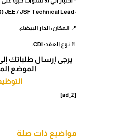
– اختبار آلي (5 سنوات خبرة على الأقل).
-JEE / JSF Technical Lead (8 سنوات خبرة كحد أدنى).
📍 المكان: الدار البيضاء.
📄 نوع العقد: CDI.
يرجى إرسال طلباتك إلى ع
الموضع الم
التوظيف-aposte.fr
[ad_2]
مواضيع ذات صلة