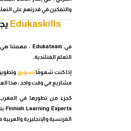
والتمكين في قدرتهم على التعلم
Edukaskills
يجن
في Edukateam ، م
التعلم الفنلندية.
إذا كنت شغوفًا
تسويق
وتطوير 
مشاريع في وقت واحد ، هذا ال
erts
الفرنسية والإنجليزية والعربية مع BAC + 5 وخبرة 3 سنوات على الأقل في رص