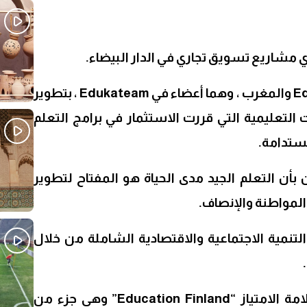
تقوم شركتا Edukaskills Finland والمغرب ، وهما أعضاء في Edukateam ، بتطوير
التعليمية التي قررت الاستثمار في برامج التعلم
لمستدامة.
حن مقتنعون بأن التعلم الجيد مدى الحياة هو المفتاح لتطوير
المواطنة والإنصاف.
نمية الاجتماعية والاقتصادية الشاملة من خلال
تحمل Edukaskills Finland علامة الامتياز “Education Finland” وهي جزء من