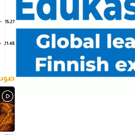
15:27
21:48
صوت 
Sh