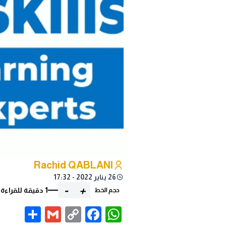
Rachid QABLANI
26 يناير 2022 - 17:32
-
+
1 دقيقة للقراءة
حجم الخط
are
Gmail
Facebook
WhatsApp
Copy