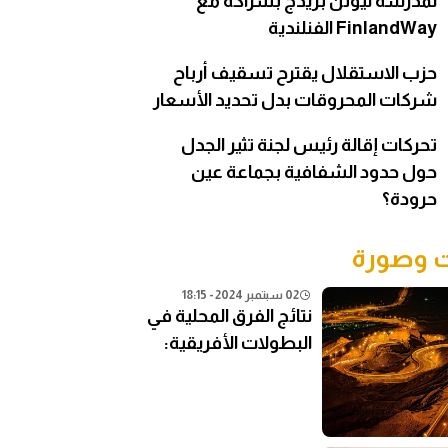
لمدرسة نيوتن بريدج بشراكة مع
FinlandWay الفنلندية
حزب الاستقلال يقترح تسقيف أرباح
شركات المحروقات بدل تحديد الأسعار
تحركات إقالة رئيس لجنة تثير الجدل
حول حدود الشفافية بجماعة عين
حرودة؟
وصورة
02 سبتمبر 2024 - 18:15
نتائج الفرق المحلية في
البطولات الأفريقية:
تحليل شامل