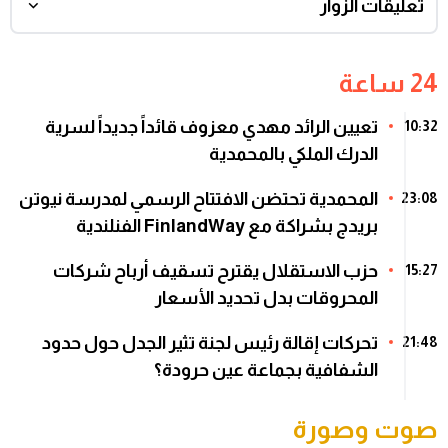
تعليقات الزوار
24 ساعة
تعيين الرائد مهدي معزوف قائداً جديداً لسرية
10:32
الدرك الملكي بالمحمدية
المحمدية تحتضن الافتتاح الرسمي لمدرسة نيوتن
23:08
بريدج بشراكة مع FinlandWay الفنلندية
حزب الاستقلال يقترح تسقيف أرباح شركات
15:27
المحروقات بدل تحديد الأسعار
تحركات إقالة رئيس لجنة تثير الجدل حول حدود
21:48
الشفافية بجماعة عين حرودة؟
صوت وصورة