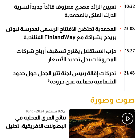
تعيين الرائد مهدي معزوف قائداً جديداً لسرية
10:32
الدرك الملكي بالمحمدية
المحمدية تحتضن الافتتاح الرسمي لمدرسة نيوتن
23:08
بريدج بشراكة مع FinlandWay الفنلندية
حزب الاستقلال يقترح تسقيف أرباح شركات
15:27
المحروقات بدل تحديد الأسعار
تحركات إقالة رئيس لجنة تثير الجدل حول حدود
21:48
الشفافية بجماعة عين حرودة؟
صوت وصورة
02 سبتمبر 2024 - 18:15
نتائج الفرق المحلية في
البطولات الأفريقية: تحليل
شامل