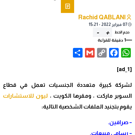
Rachid QABLANI
07 فبراير 2022 - 15:21
-
+
حجم الخط
1 دقيقة للقراءة
Share
Gmail
Facebook
WhatsApp
Copy
Link
[ad_1]
لشركة كبيرة متعددة الجنسيات تعمل في قطاع
السوبر ماركت ، ومقرها الكويت ،
ليون للاستشارات
يقوم بتجنيد الملفات الشخصية التالية:
– صرافين.
– رسامي مبيعات.