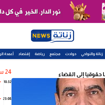
زناتة والنواحي
حوادث
مجتمع
رياضة
إقتصاد
أعمدة الر
24 ساعة
 حقوقيا إلى القضاء
10:32
23:08