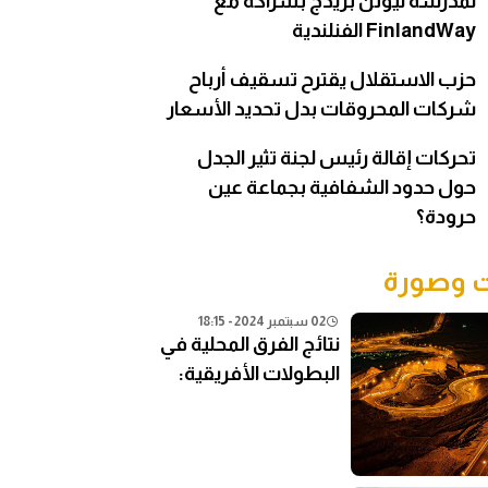
لمدرسة نيوتن بريدج بشراكة مع
FinlandWay الفنلندية
حزب الاستقلال يقترح تسقيف أرباح
شركات المحروقات بدل تحديد الأسعار
تحركات إقالة رئيس لجنة تثير الجدل
حول حدود الشفافية بجماعة عين
حرودة؟
وصورة
02 سبتمبر 2024 - 18:15
نتائج الفرق المحلية في
البطولات الأفريقية:
تحليل شامل