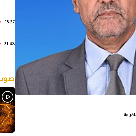
15:27
21:48
صوت 
لقراءة
Sh