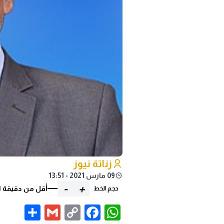
زناتة نيوز
09 مارس 2021 - 13:51
-
+
أقل من دقيقة ل
حجم الخط
are
Gmail
Facebook
WhatsApp
Copy