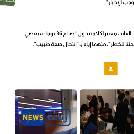
ب الإخبار”.
وكما أنه سبق لمتلوف انتقاد محمد الفايد، معتبرا كلامه حول “صيام 36 يوما سيقضي
 للخطر”، متهما إياه بـ “انتحال صفة طبيب”.