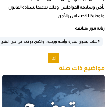
بأمن وسلامة المواطنين، وذلك تدعيما لسيادة القانون
وتوطيدًا للإحساس بالأمن
زناتة نيوز :متابعة
#شاب_يسوق_سيارة_برأسه_ورجليه.._والأمن_يوقفه_في_عين_الشق
مواضيع ذات صلة