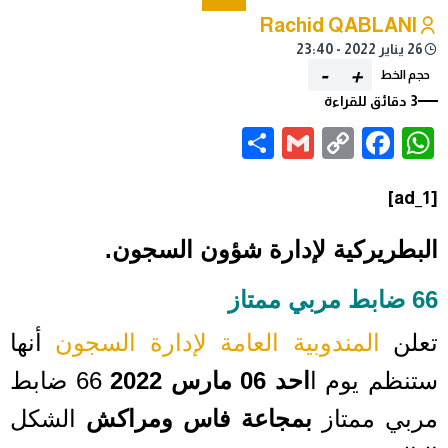
Rachid QABLANI
26 يناير 2022 - 23:40
-
+
حجم الخط
3 دقائق للقراءة
Share
Gmail
Facebook
WhatsApp
Copy
Link
[ad_1]
البطريركية لإدارة شؤون السجون.
66 ضابط مربي ممتاز
تعلن
المندوبية العامة لإدارة السجون
أنها
ستنظم يوم ا
احد 06 مارس 2022
66 ضابط
مربي ممتاز
بمجاعة فاس ومراكش
الشكل