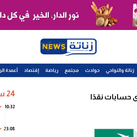
زناتة والنواحي
حوادث
مجتمع
رياضة
إقتصاد
أعمدة الر
24 ساعة
10:32
23:08