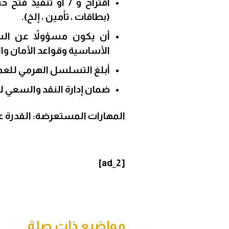
اقتراح و / أو تنفيذ فتح
(بطاقات ، تأمين ، إلخ).
أن يكون مسؤولاً عن السج
الأساسية وقواعد الأمان وا
أبلغ التسلسل الهرمي للعمل
ضمان إدارة النقد والسعي لت
المهارات المستعرضة
:
القدرة ع
[ad_2]
مواضيع ذات صلة