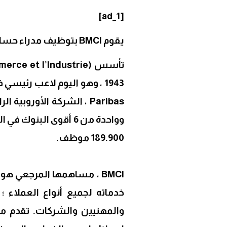
Link
[ad_1]
يقوم BMCI بتوظيف مدراء حسابات لدى Caisse في الدار البيضاء.
Paribas ، الشركة الأوروب
189.900 موظف.
خدماته لجميع أنواع العملاء ؛ 