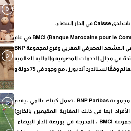
تأسس BMCI (Banque Marocaine pour le Commerce et l’Industrie) في عام
1943 ، وهو اليوم لاعب رئيسي في المشهد المصرفي المغربي وفرع لمجموعة BNP
ية الرائدة في مجال الخدمات المصرفية والمالية العالمية
وواحدة من 6 أقوى البنوك في العالم وفقًا لستاندرد آند بورز ، مع وجود في 75 دولة و
BMCI ، مساهمها المرجعي هو مجموعة BNP Paribas ، تعمل كبنك عالمي ، يقدم
الأفراد (بما في ذلك المغاربة المقيمين بالخارج)
والمهنيين والشركات. تقدم مجموعة BMCI ، المدرجة في بورصة الدار البيضاء ،