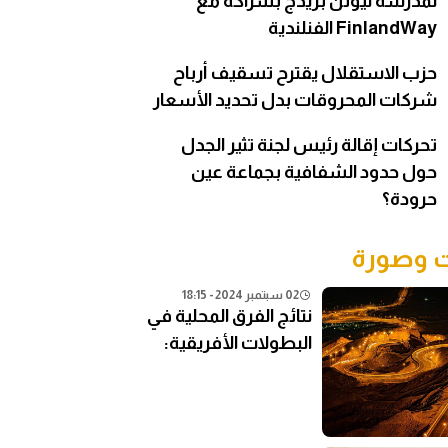
لمدرسة نيوتن بريدج بشراكة مع
FinlandWay الفنلندية
حزب الاستقلال يقترح تسقيف أرباح
شركات المحروقات بدل تحديد الأسعار
تحركات إقالة رئيس لجنة تثير الجدل
حول حدود الشفافية بجماعة عين
حرودة؟
وصورة
02 سبتمبر 2024 - 18:15
نتائج الفرق المحلية في
البطولات الأفريقية:
تحليل شامل