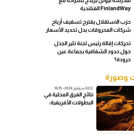
لمدرسة نيوتن بريدج بشراكة مع
FinlandWay الفنلندية
حزب الاستقلال يقترح تسقيف أرباح
شركات المحروقات بدل تحديد الأسعار
تحركات إقالة رئيس لجنة تثير الجدل
حول حدود الشفافية بجماعة عين
حرودة؟
وصورة
02 سبتمبر 2024 - 18:15
نتائج الفرق المحلية في
البطولات الأفريقية:
تحليل شامل