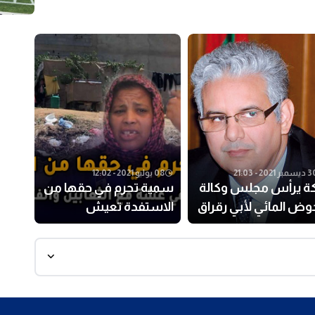
مبر 2021 - 21:03
08 يوليو 2021 - 12:02
كة يرأس مجلس وكالة
سمية تحرم في حقها من
وض المائي لأبي رقراق
الاستفدة تعيش
لشاوية
التشرد:”عايشا فعشة
وخايفا يتكرفسو على
بناتي وملقيا مناكلو