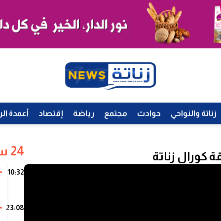
زناتة والنواحي
حوادث
مجتمع
رياضة
إقتصاد
أعمدة الر
24 ساعة
 كورال زناتة
10:32
23:08