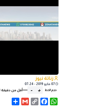
زناتة نيوز
07 مايو 2019 - 07:24
-
+
أقل من دقيقة ل
حجم الخط
are
Gmail
Facebook
WhatsApp
Copy