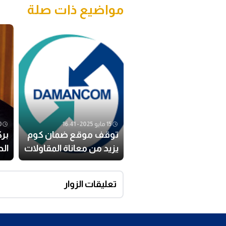
مواضيع ذات صلة
15 مايو 2025 - 16:41
30 ديس
توقف موقع ضمان كوم
بر
يزيد من معاناة المقاولات
الح
ويجبر أصحابها على
وا
التنقل للوكالات
تعليقات الزوار