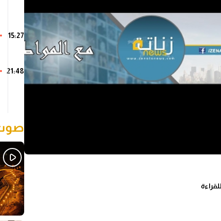
15:27
21:48
صوت 
لقراءة
Sh