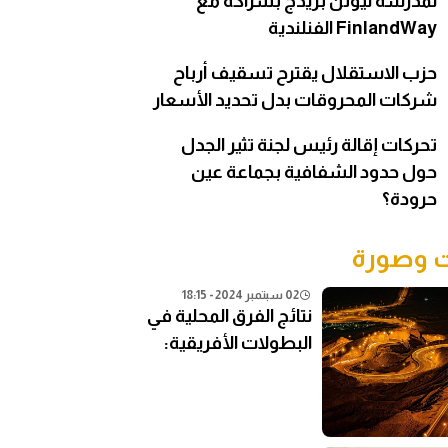
لمدرسة نيوتن بريدج بشراكة مع
FinlandWay الفنلندية
حزب الاستقلال يقترح تسقيف أرباح
شركات المحروقات بدل تحديد الأسعار
تحركات إقالة رئيس لجنة تثير الجدل
حول حدود الشفافية بجماعة عين
حرودة؟
وصورة
02 سبتمبر 2024 - 18:15
نتائج الفرق المحلية في
البطولات الأفريقية:
تحليل شامل