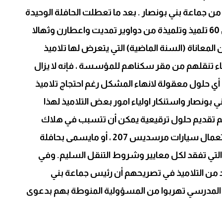
 جماعة بني بونصار . بعد ما تعطلت الحافلة الوحيدة
للنقل المدرسي التي تنقل أزيد من 60 تلميذ وتلميذة من دواوير تمديت واعطارن وثهالا
لمعاناة (السنة الماضية) التي يتعرض لها تلاميذ
اء تنقلهم من مقر سكناهم للمؤسسة ، فإنه لا يزال
 أي حلول معقولة لانهاء المشكل رغم احتجاج تلاميذ
ي بونصار واستنكار اولياء امور بعض التلاميذ لهذا
ه تم تقديم حلول ترقيعية يمكن أن تتسبب في هلاك
التلاميذ ، تمثلت في اللجوء الى استعمال سيارات مرسديس 207 ، أو مايسمى بحافلة
والتي تفقد لكل معايير وشروط التنقل السليم. وفي
د من التلاميذ في تصريحهم أن رئيس جماعة بني
 المدرسي تهربوا من المسؤولية المنوطة بهم بدعوى