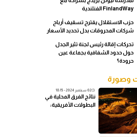
لمدرسة نيوتن بريدج بشراكة مع
FinlandWay الفنلندية
حزب الاستقلال يقترح تسقيف أرباح
شركات المحروقات بدل تحديد الأسعار
تحركات إقالة رئيس لجنة تثير الجدل
حول حدود الشفافية بجماعة عين
حرودة؟
وصورة
02 سبتمبر 2024 - 18:15
نتائج الفرق المحلية في
البطولات الأفريقية:
تحليل شامل