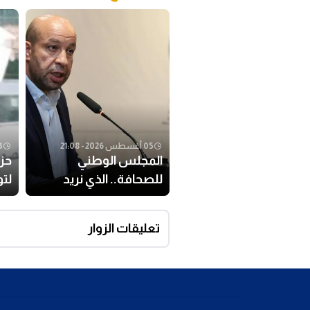
05 أغسطس 2026 - 21:08
03 أغس
المجلس الوطني
حز
للصحافة.. الذي نريد
لت
انت
تعليقات الزوار