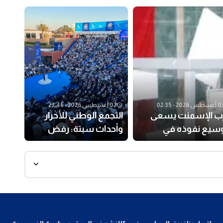
طس 2026 - 02:35
02 أغسطس 2026 - 23:46
ب الإسمنت يسعى
التجمع الوطني للأحرار
وسيع نفوذه في
وأحداث سبتة: رفض
خابات عين الشق
المزايدات