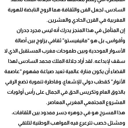
السادس، لجعل الفن والثقافة هما الروح النابضة للهوية
المغربية في القرن الحادي والعشرين.
إن المتأمل في هذا المنجز يدرك أنه ليس مجرد جدران
وأقواس، بل هو “مانيفيستو” ثقافي يزاوج بين أصالة
الأسوار الموحدية وبين طموحات مغرب المستقبل الذي لا
سقف لإبداعه. لقد أراد جلالة الملك محمد السادس لهذا
الفضاء أن يكون منارة عالمية تعيد صياغة مفهوم “عاصمة
الأنوار” كقطب دولي للإشعاع، وقاطرة تنموية تضع الرقي
بالذوق العام وتكريس الحق في الجمال على رأس أولويات
المشروع المجتمعي المغربي المعاصر.
هذا المسرح هو في جوهره جسر ممدود بين الثقافات،
ومشتل خصب تترعرع فيه المواهب الوطنية لتلتقي