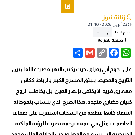
زناتة نيوز
23 أبريل 2026 - 21:40
-
+
حجم الخط
1 دقيقة للقراءة
Share
Gmail
Facebook
WhatsApp
Copy
Link
على تخوم أبي رقراق، حيث يكتب النهر قصيدة اللقاء بين
التاريخ والمحيط، ينبثق المسرح الكبير بالرباط ككائن
معماري فريد، لا يكتفي بإبهار العين، بل يخاطب الروح
كبيان حضاري متجدد. هذا الصرح الذي ينساب بتموجاته
البيضاء كأنها قطعة من السحاب استقرت على ضفاف
العاصمة، يمثل في عمقه ترجمة بصرية للرؤية الملكية
المتبصرة التي رسم معالمها صاحب الجلالة الملك محمد