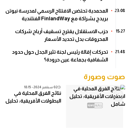
المحمدية تحتضن الافتتاح الرسمي لمدرسة نيوتن
23:08
بريدج بشراكة مع FinlandWay الفنلندية
حزب الاستقلال يقترح تسقيف أرباح شركات
15:27
المحروقات بدل تحديد الأسعار
تحركات إقالة رئيس لجنة تثير الجدل حول حدود
21:48
الشفافية بجماعة عين حرودة؟
صوت وصورة
02 سبتمبر 2024 - 18:15
نتائج الفرق المحلية في
البطولات الأفريقية: تحليل
شامل