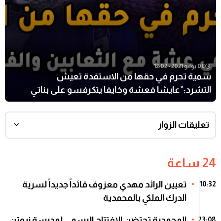
08 يوليو 2021 - 12:02
سمية تحرم في حقها من الاستفدة تعيش
التشرد:”عايشا فعشة وخايفا يتكرفسو على بناتي
وملقيا مناكلو
تعليقات الزوار
24 ساعة
تعيين الرائد مهدي معزوف قائداً جديداً لسرية
10:32
الدرك الملكي بالمحمدية
المحمدية تحتضن الافتتاح الرسمي لمدرسة نيوتن
23:08