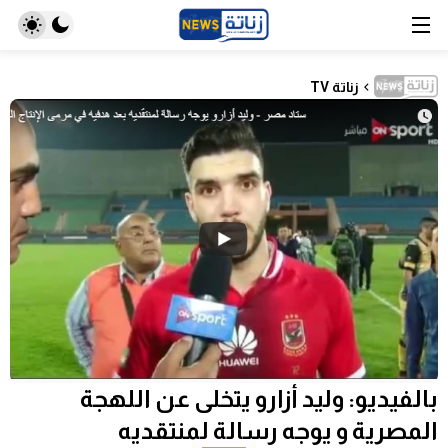
زناتة TV
بالفيديو: وليد أزارو يتخلى عن اللهجة
المصرية و يوجه رسالة لمنتقديه