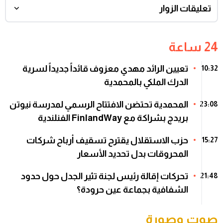
تعليقات الزوار
24 ساعة
تعيين الرائد مهدي معزوف قائداً جديداً لسرية
10:32
الدرك الملكي بالمحمدية
المحمدية تحتضن الافتتاح الرسمي لمدرسة نيوتن
23:08
بريدج بشراكة مع FinlandWay الفنلندية
حزب الاستقلال يقترح تسقيف أرباح شركات
15:27
المحروقات بدل تحديد الأسعار
تحركات إقالة رئيس لجنة تثير الجدل حول حدود
21:48
الشفافية بجماعة عين حرودة؟
صوت وصورة