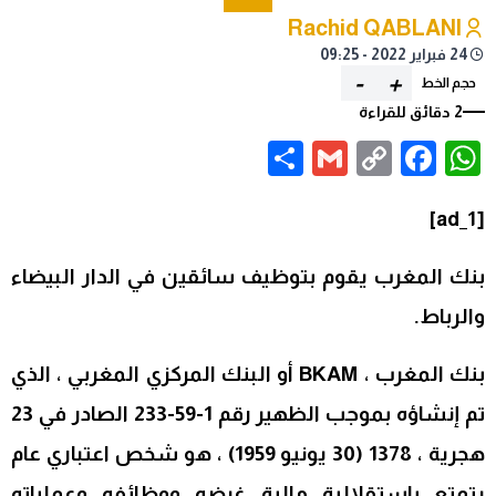
Rachid QABLANI
24 فبراير 2022 - 09:25
-
+
حجم الخط
2 دقائق للقراءة
Share
Gmail
Facebook
WhatsApp
Copy
Link
[ad_1]
بنك المغرب يقوم بتوظيف سائقين في الدار البيضاء
والرباط.
بنك المغرب ، BKAM أو البنك المركزي المغربي ، الذي
تم إنشاؤه بموجب الظهير رقم 1-59-233 الصادر في 23
هجرية ، 1378 (30 يونيو 1959) ، هو شخص اعتباري عام
يتمتع باستقلالية مالية غرضه ووظائفه وعملياته