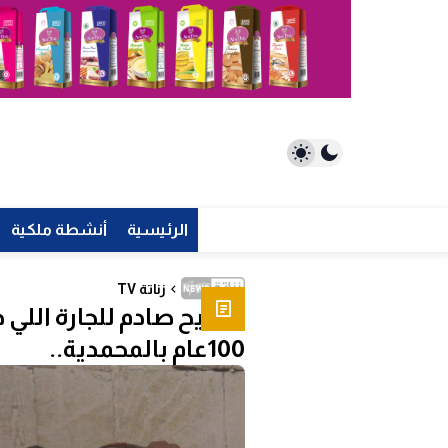
الرئيسية
أنشطة ملكية
زناتة TV
تصريح صادم للجارة الل
100عام بالمحمدية..