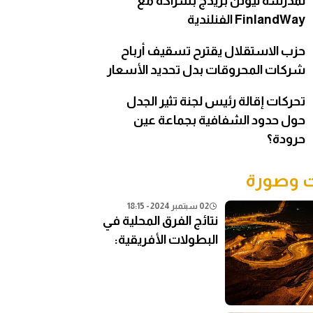
لمدرسة نيوتن بريدج بشراكة مع
FinlandWay الفنلندية
حزب الاستقلال يقترح تسقيف أرباح
شركات المحروقات بدل تحديد الأسعار
تحركات إقالة رئيس لجنة تثير الجدل
حول حدود الشفافية بجماعة عين
حرودة؟
وصورة
02 سبتمبر 2024 - 18:15
نتائج الفرق المحلية في
البطولات الأفريقية:
تحليل شامل