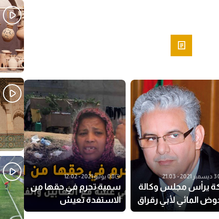
Sh
مبر 2021 - 21:03
08 يوليو 2021 - 12:02
كة يرأس مجلس وكالة
سمية تحرم في حقها من
وض المائي لأبي رقراق
الاستفدة تعيش
لشاوية
التشرد:”عايشا فعشة