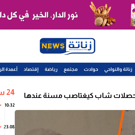
زناتة والنواحي
حوادث
مجتمع
رياضة
إقتصاد
أعمدة الر
24 ساعة
ي حصلات شاب كيغتاصب مسنة عندها
10:32
23:08