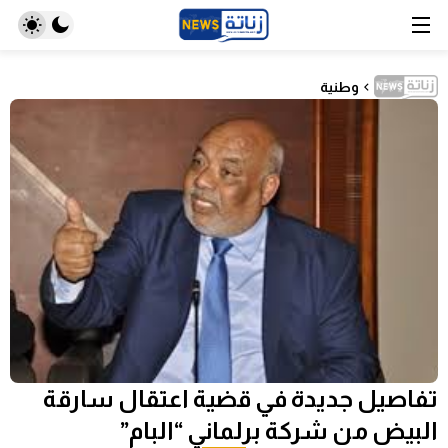
وطنية
تفاصيل جديدة في قضية اعتقال سارقة
البيض من شركة برلماني “البام”