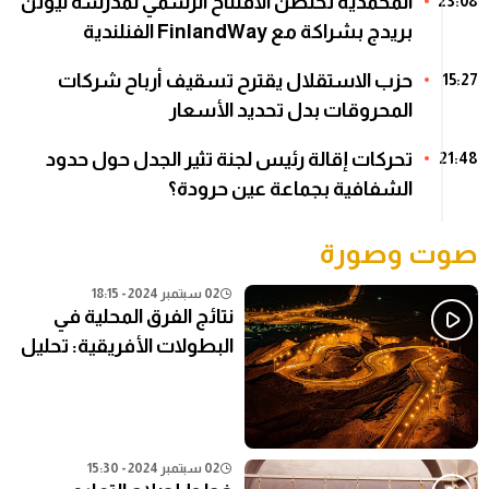
المحمدية تحتضن الافتتاح الرسمي لمدرسة نيوتن
23:08
بريدج بشراكة مع FinlandWay الفنلندية
حزب الاستقلال يقترح تسقيف أرباح شركات
15:27
المحروقات بدل تحديد الأسعار
تحركات إقالة رئيس لجنة تثير الجدل حول حدود
21:48
الشفافية بجماعة عين حرودة؟
صوت وصورة
02 سبتمبر 2024 - 18:15
نتائج الفرق المحلية في
البطولات الأفريقية: تحليل
شامل
02 سبتمبر 2024 - 15:30