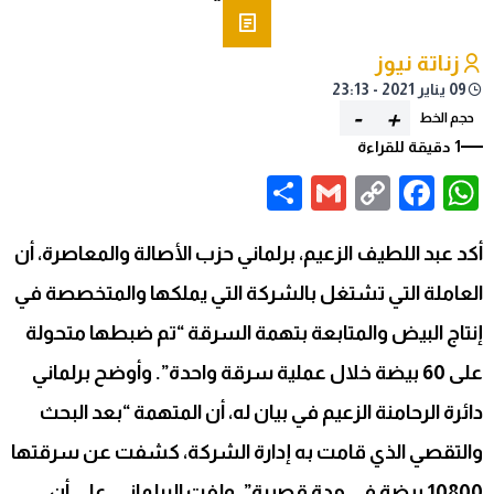
زناتة نيوز
09 يناير 2021 - 23:13
-
+
حجم الخط
1 دقيقة للقراءة
Share
Gmail
Facebook
WhatsApp
Copy
Link
أكد عبد اللطيف الزعيم، برلماني حزب الأصالة والمعاصرة، أن
العاملة التي تشتغل بالشركة التي يملكها والمتخصصة في
إنتاج البيض والمتابعة بتهمة السرقة “تم ضبطها متحولة
على 60 بيضة خلال عملية سرقة واحدة”. وأوضح برلماني
دائرة الرحامنة الزعيم في بيان له، أن المتهمة “بعد البحث
والتقصي الذي قامت به إدارة الشركة، كشفت عن سرقتها
10800 بيضة في مدة قصيرة”. ولفت البرلماني، على أن