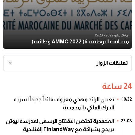
26 مايو 2022 - 15:23
مسابقة التوظيف AMMC 2022 (6 وظائف)
تعليقات الزوار
24 ساعة
تعيين الرائد مهدي معزوف قائداً جديداً لسرية
10:32
الدرك الملكي بالمحمدية
المحمدية تحتضن الافتتاح الرسمي لمدرسة نيوتن
23:08
بريدج بشراكة مع FinlandWay الفنلندية