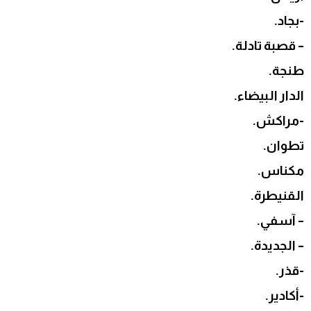
-بجاد.
– قصبة تادلة.
طنجة.
الدار البيضاء.
-مراكش.
تطوان.
مكناس.
القنيطرة.
– آسفي.
– الجديدة.
-قذر.
-أكادير.