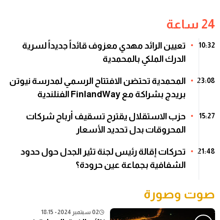
24 ساعة
تعيين الرائد مهدي معزوف قائداً جديداً لسرية
10:32
الدرك الملكي بالمحمدية
المحمدية تحتضن الافتتاح الرسمي لمدرسة نيوتن
23:08
بريدج بشراكة مع FinlandWay الفنلندية
حزب الاستقلال يقترح تسقيف أرباح شركات
15:27
المحروقات بدل تحديد الأسعار
تحركات إقالة رئيس لجنة تثير الجدل حول حدود
21:48
الشفافية بجماعة عين حرودة؟
صوت وصورة
02 سبتمبر 2024 - 18:15