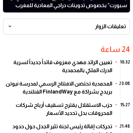
سبورت” بخصوص تدوينات دراجي المعادية للمغرب
تعليقات الزوار
24 ساعة
تعيين الرائد مهدي معزوف قائداً جديداً لسرية
10:32
الدرك الملكي بالمحمدية
المحمدية تحتضن الافتتاح الرسمي لمدرسة نيوتن
23:08
بريدج بشراكة مع FinlandWay الفنلندية
حزب الاستقلال يقترح تسقيف أرباح شركات
15:27
المحروقات بدل تحديد الأسعار
تحركات إقالة رئيس لجنة تثير الجدل حول حدود
21:48