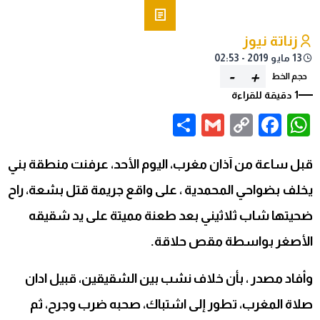
زناتة نيوز
13 مايو 2019 - 02:53
-
+
حجم الخط
1 دقيقة للقراءة
Share
Gmail
Facebook
WhatsApp
Copy
Link
قبل ساعة من آذان مغرب، اليوم الأحد، عرفنت منطقة بني
يخلف بضواحي المحمدية ، على واقع جريمة قتل بشعة، راح
ضحيتها شاب ثلاثيني بعد طعنة مميتة على يد شقيقه
الأصغر بواسطة مقص حلاقة.
وأفاد مصدر ، بأن خلاف نشب بين الشقيقين، قبيل ادان
صلاة المغرب، تطور إلى اشتباك، صحبه ضرب وجرح، ثم