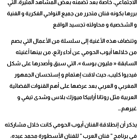
الاجتماعي، خاصة بعد تضمنه بعض المشاهد المثيرة، التي
بررها بكونه فنان متحرر من جميع النواحي الفكرية و الفنية
و الشخصية و محاولته تجسيد الواقع
وتنضاف هذه الأغنية إلى سلسلة من الأعمال التي بصم
من خلالها أيوب الحومي عن أداء رائع، من بينها أغنيته
السابقة « مليون بوسة »، التي سبق وأصدرها على شكل
فيديوا كليب، حيث لاقت إهتمام و إستحسان الجمهور
المغربي و العربي بعد عرضها على أهم القنوات الفضائية
العربية مثل روتانا أرابيكا ميوزك بلاس وشدى تيفي و
غيرهم…
يذكر أن إنطلاقة الفنان أيوب الحومي كانت خلال مشاركته
في برنامج ” فنان العرب ” للفنان الأسطورة محمد عبده،