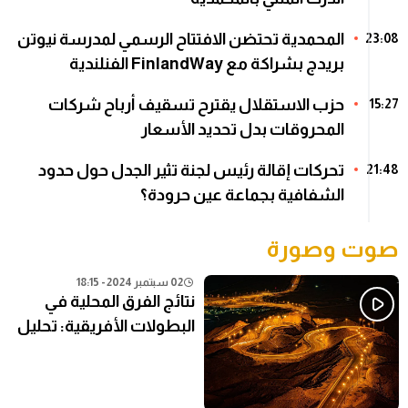
المحمدية تحتضن الافتتاح الرسمي لمدرسة نيوتن
23:08
بريدج بشراكة مع FinlandWay الفنلندية
حزب الاستقلال يقترح تسقيف أرباح شركات
15:27
المحروقات بدل تحديد الأسعار
تحركات إقالة رئيس لجنة تثير الجدل حول حدود
21:48
الشفافية بجماعة عين حرودة؟
صوت وصورة
02 سبتمبر 2024 - 18:15
نتائج الفرق المحلية في
البطولات الأفريقية: تحليل
شامل