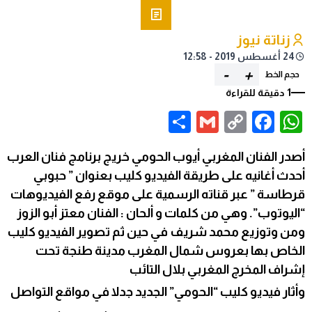
زناتة نيوز
24 أغسطس 2019 - 12:58
-
+
حجم الخط
1 دقيقة للقراءة
Share
Gmail
Facebook
WhatsApp
Copy
Link
أصدر الفنان المغربي أيوب الحومي خريج برنامج فنان العرب
أحدث أغانيه على طريقة الفيديو كليب بعنوان ” حبوبي
قرطاسة ” عبر قناته الرسمية على موقع رفع الفيديوهات
“اليوتوب”. وهي من كلمات و ألحان : الفنان معتز أبو الزوز
ومن وتوزيع محمد شريف في حين ثم تصوير الفيديو كليب
الخاص بها بعروس شمال المغرب مدينة طنجة تحت
إشراف المخرج المغربي بلال التائب
وأثار فيديو كليب “الحومي” الجديد جدلا في مواقع التواصل