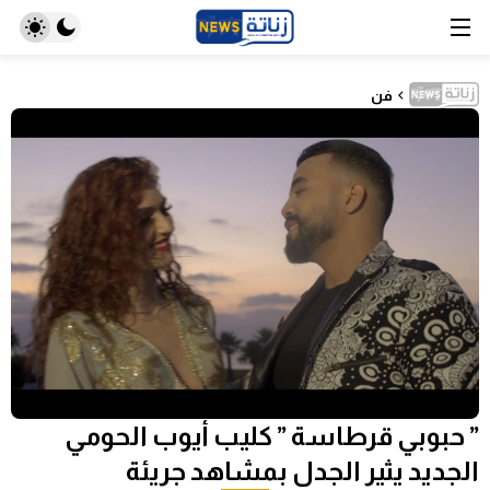
فن
” حبوبي قرطاسة ” كليب أيوب الحومي
الجديد يثير الجدل بمشاهد جريئة