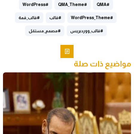
#WordPress
#QMA_Theme
#QMA
#WordPress_Theme
#قالب
#قالب_قمة
#قالب_ووردبريس
#مصمم_مستقل
مواضيع ذات صلة