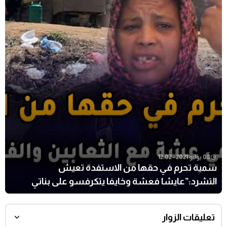
08 يوليو 2021 - 12:02
سمية تحرم في حقها من الاستفدة تعيش
التشرد:”عايشا فعشة وخايفا يتكرفسو على بناتي
وملقيا مناكلو
تعليقات الزوار