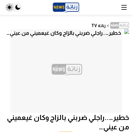
زناتة TV
خطير…..راجلي ضربني بالزاج وكان غيعميني
من عيني…