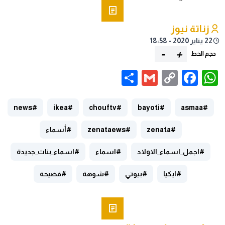
زناتة نيوز
22 يناير 2020 - 18:58
-
+
حجم الخط
Share
Gmail
Facebook
WhatsApp
Copy
Link
#news
#ikea
#chouftv
#bayoti
#asmaa
#zenata
#zenataews
#أسماء
#اجمل_اسماء_الاولاد
#اسماء
#اسماء_بنات_جديدة
#ايكيا
#بيوتي
#شوهة
#فضيحة