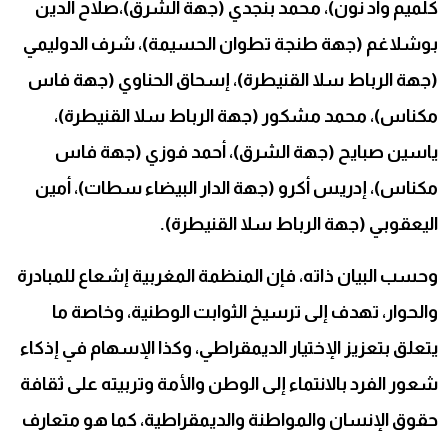
كلميم واد نون)، محمد بنجدي (جهة الشرق)،صلاح الدين
بوشلاغم (جهة طنجة تطوان الحسيمة)، شرف الدوليمي
(جهة الرباط سلا القنيطرة)، إسحاق الحناوي (جهة فاس
مكناس)، محمد مشكور (جهة الرباط سلا القنيطرة)،
ياسين صبايح (جهة الشرق)، أحمد فوزي (جهة فاس
مكناس)، إدريس أكرو (جهة الدار البيضاء سطات)، أمين
اليعقوبي (جهة الرباط سلا القنيطرة).
وحسب البيان ذاته، فإن المنظمة المغربية إشعاع للمبادرة
والحوار، تهدف إلى ترسيخ الثوابت الوطنية، وخاصة ما
يتعلق بتعزيز الإختيار الديمقراطي، وكذا الإسهام في إذكاء
شعور الفرد بالانتماء إلى الوطن والأمة وتربيته على ثقافة
حقوق الإنسان والمواطنة والديمقراطية، كما هو متعارف