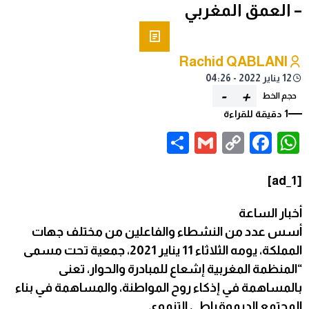
– العمق المغربي
Rachid QABLANI
12 يناير 2022 - 04:26
-
+
حجم الخط
1 دقيقة للقراءة
Share
Gmail
Facebook
WhatsApp
Copy
Link
[ad_1]
أخبار الساعة
أسس عدد من النشطاء والفاعلين من مختلف جهات
المملكة، يومه الثلاثاء 11 يناير 2021، جمعية تحت مسمى
“المنظمة المغربية إشعاع للمبادرة والحوار، تعنى
بالمساهمة في إذكاء روح المواطنة، والمساهمة في بناء
المجتمع الديموقراطي التنموي.