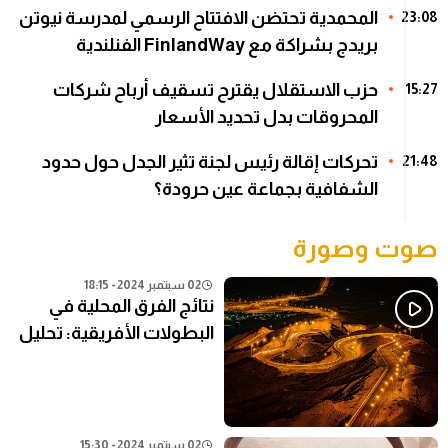
المحمدية تحتضن الافتتاح الرسمي لمدرسة نيوتن
23:08
بريدج بشراكة مع FinlandWay الفنلندية
حزب الاستقلال يقترح تسقيف أرباح شركات
15:27
المحروقات بدل تحديد الأسعار
تحركات إقالة رئيس لجنة تثير الجدل حول حدود
21:48
الشفافية بجماعة عين حرودة؟
صوت وصورة
02 سبتمبر 2024 - 18:15
نتائج الفرق المحلية في
البطولات الأفريقية: تحليل
شامل
02 سبتمبر 2024 - 15:30