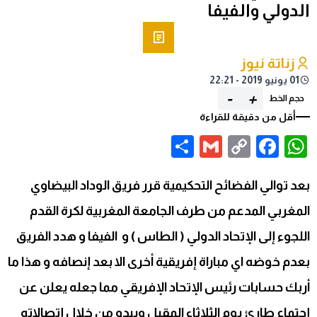
الدولي والفيفا
زناتة نيوز
01 يونيو 2019 - 22:21
-
+
حجم الخط
أقل من دقيقة للقراءة
Share
Gmail
Facebook
WhatsApp
Copy
Link
بعد توالي الفضائح التحكيمية قرر فريق الوداد البيضاوي
المغربي المدعم من طرف الجامعة المغربية لكرة القدم
اللجوء إلى الإتحاد الدولي ( الطاس ) و الفيفا و هدد الفريق
بعدم خوضه اي مباراة إفريقية أخرى الا بعد إنصافه و هذا ما
أربك حسابات رئيس الإتحاد الإفريقي مما جعله يعلن عن
إجتماع طارئ يوم الثلاثاء المقبل ويبدو من خلال إتصالاته