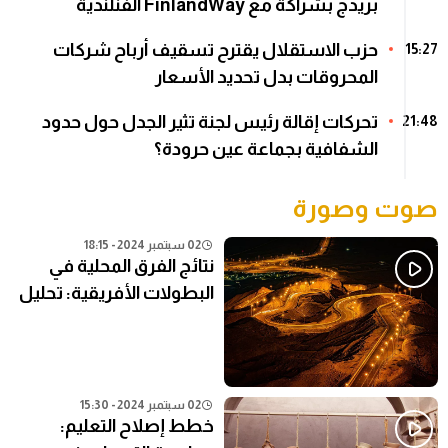
بريدج بشراكة مع FinlandWay الفنلندية
حزب الاستقلال يقترح تسقيف أرباح شركات
15:27
المحروقات بدل تحديد الأسعار
تحركات إقالة رئيس لجنة تثير الجدل حول حدود
21:48
الشفافية بجماعة عين حرودة؟
صوت وصورة
02 سبتمبر 2024 - 18:15
نتائج الفرق المحلية في
البطولات الأفريقية: تحليل
شامل
02 سبتمبر 2024 - 15:30
خطط إصلاح التعليم: