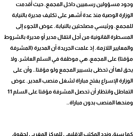
وجود مسؤولين رسميين داخل المجمع. حيث أقدمت
الوزارة الوصية منذ عدة أشهر على تكليف مديرة بالنيابة
للمجمع. ورئيسي مصلحتين بالنيابة. عوض اللجوء إلى
المسطرة القانونية من أجل انتقال مدير أو مديرة بالشروط
والمعايير اللازمة. إذ علمت الجريدة أن المديرة (المشرفة
مؤقتا) على المجمع، هي موظفة في السلم العاشر. ولا
يحق لها أن تحظى بتسيير المجمع ولو مؤقتا.. وأن على
الوزارة الإسراع بفتح مباراة لشغل منصب المدير. عوض
التماطل وانتظار أن تحصل المشرفة مؤقتا على السلم 11
ومنحها المنصب بدون مباراة..
كما سبق وندد المكتب الإقليمي للمركز المغربي لحقوق