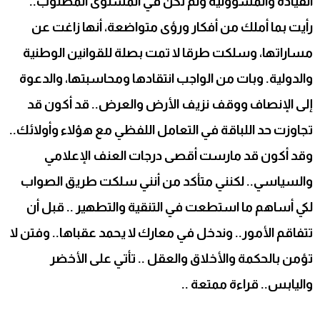
القيادة والمسؤولية ولم تكن في المستوى المطلوب..
رأيت بما أملك من أفكار ورؤى متواضعة، أنها زاغت عن
مساراتها، وسلكت طرقا لا تمت بصلة للقوانين الوطنية
والدولية. وبات من الواجب انتقادها ومحاسبتها، والدعوة
إلى الإنصاف ووقف نزيف الأرض والعرض.. قد أكون قد
تجاوزت حد اللباقة في التعامل اللفظي مع هؤلاء وأولائك..
وقد أكون قد مارست أقصى درجات العنف الإعلامي
والسياسي.. لكنني متأكد من أنني سلكت طريق الصواب
لكي أساهم ما استطعت في التنقية والتطهير .. قبل أن
تتفاقم الأمور.. وندخل في معارك لا يحمد عقباها.. وفتن لا
تؤمن بالحكمة والأخلاق والعقل .. تأتي على الأخضر
واليابس.. قراءة ممتعة ..