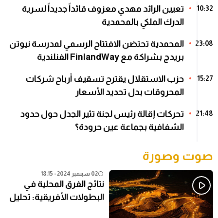
تعيين الرائد مهدي معزوف قائداً جديداً لسرية
10:32
الدرك الملكي بالمحمدية
المحمدية تحتضن الافتتاح الرسمي لمدرسة نيوتن
23:08
بريدج بشراكة مع FinlandWay الفنلندية
حزب الاستقلال يقترح تسقيف أرباح شركات
15:27
المحروقات بدل تحديد الأسعار
تحركات إقالة رئيس لجنة تثير الجدل حول حدود
21:48
الشفافية بجماعة عين حرودة؟
صوت وصورة
02 سبتمبر 2024 - 18:15
نتائج الفرق المحلية في
البطولات الأفريقية: تحليل
شامل