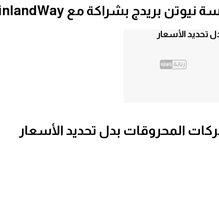
دج بشراكة مع FinlandWay الفنلندية
كات المحروقات بدل تحديد الأسعار