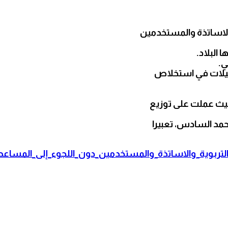
والاساتذة والمستخدمين
البلاد.
ي.
هيلات في استخلاص
حيث عملت على توزيع
حمد السادس، تعبيرا
التربوية_والاساتذة_والمستخدمين_دون_اللجوء_إلى_المساعد