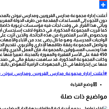
Gmail
Link
Share
أعلنت إدارة مجموعة مدارس القرويين ومدارس نيوتن بالمحمدي
دون اللجوء إلى المساعدات المقدمة من طرف الدولة المغربي
ويأتي هذا القرار، في وقت لجأت فيه مؤسسات تربوية خاصة إلى 
كما قررت المجموعة المذكورة، في خطوة لاقت إستحسان آباء و
وبخصوص الأسر المتضررة من هذه الجائحة، والذين أثرت ع
الواجبات المدرسية، وهو ما نال رضى عدد من الآباء والأمهات.
وتواصل المجموعة رفقة طاقمها الإداري والتربوي، تقديم ا
هذا وحسب المسؤولين بالمجموعة، فإن العمل الخيري والإنسان
450 قفة على الأسر الفقيرة والمعوزة بالمدينة، تعبيرا منها عن تضامنها ووقوفها إلى جانب المواطنين المغاربة.
وكانت المجموعة المذكورة، قد ساهمت بمبلغ مالي في صندوق 
منها عن إنخراطها في كل المجهودات الرامية للنهوض بالبلا
#أعلنت_إدارة_مجموعة_مدارس_القرويين_ومدارس_نيوتن_ب
وضع القراءة
مواضيع ذات صلة