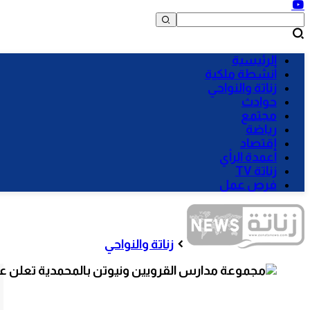
الرئيسية
أنشطة ملكية
زناتة والنواحي
حوادث
مجتمع
رياضة
إقتصاد
أعمدة الرأي
زناتة TV
فرص عمل
زناتة والنواحي