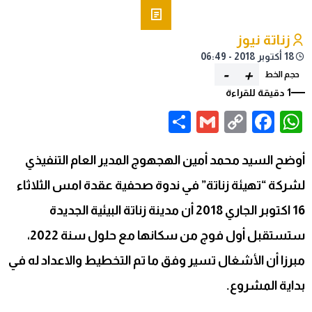
زناتة نيوز
18 أكتوبر 2018 - 06:49
-
+
حجم الخط
1 دقيقة للقراءة
Share
Gmail
Facebook
WhatsApp
Copy
Link
أوضح السيد محمد أمين الهجهوج المدير العام التنفيذي
لشركة “تهيئة زناتة” في ندوة صحفية عقدة امس الثلاثاء
16 اكتوبر الجاري 2018 أن مدينة زناتة البيئية الجديدة
ستستقبل أول فوج من سكانها مع حلول سنة 2022،
مبرزا أن الأشغال تسير وفق ما تم التخطيط والاعداد له في
بداية المشروع.