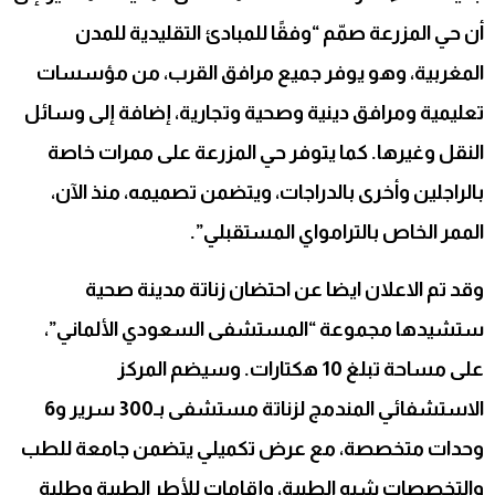
أن حي المزرعة صمّم “وفقًا للمبادئ التقليدية للمدن
المغربية، وهو يوفر جميع مرافق القرب، من مؤسسات
تعليمية ومرافق دينية وصحية وتجارية، إضافة إلى وسائل
النقل وغيرها. كما يتوفر حي المزرعة على ممرات خاصة
بالراجلين وأخرى بالدراجات، ويتضمن تصميمه، منذ الآن،
الممر الخاص بالترامواي المستقبلي”.
وقد تم الاعلان ايضا عن احتضان زناتة مدينة صحية
ستشيدها مجموعة “المستشفى السعودي الألماني”،
على مساحة تبلغ 10 هكتارات. وسيضم المركز
الاستشفائي المندمج لزناتة مستشفى بـ300 سرير و6
وحدات متخصصة، مع عرض تكميلي يتضمن جامعة للطب
والتخصصات شبه الطبية، وإقامات للأطر الطبية وطلبة