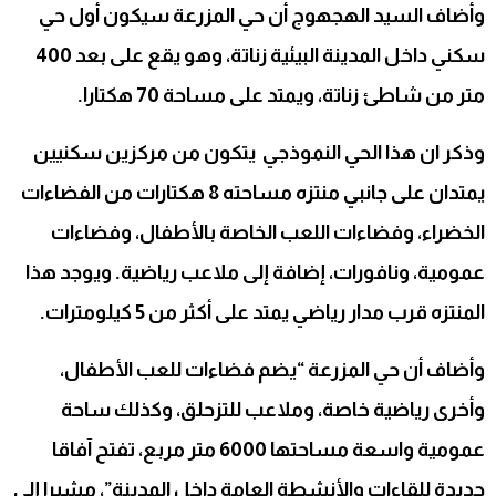
وأضاف السيد الهجهوج أن حي المزرعة سيكون أول حي
سكني داخل المدينة البيئية زناتة، وهو يقع على بعد 400
متر من شاطئ زناتة، ويمتد على مساحة 70 هكتارا.
وذكر ان هذا الحي النموذجي يتكون من مركزين سكنيين
يمتدان على جانبي منتزه مساحته 8 هكتارات من الفضاءات
الخضراء، وفضاءات اللعب الخاصة بالأطفال، وفضاءات
عمومية، ونافورات، إضافة إلى ملاعب رياضية. ويوجد هذا
المنتزه قرب مدار رياضي يمتد على أكثر من 5 كيلومترات.
وأضاف أن حي المزرعة “يضم فضاءات للعب الأطفال،
وأخرى رياضية خاصة، وملاعب للتزحلق، وكذلك ساحة
عمومية واسعة مساحتها 6000 متر مربع، تفتح آفاقا
جديدة للقاءات والأنشطة العامة داخل المدينة”، مشيرا إلى