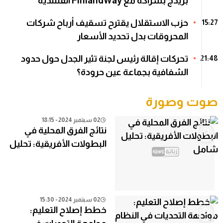
بريدج بشراكة مع FinlandWay الفنلندية
حزب الاستقلال يقترح تسقيف أرباح شركات
15:27
المحروقات بدل تحديد الأسعار
تحركات إقالة رئيس لجنة تثير الجدل حول حدود
21:48
الشفافية بجماعة عين حرودة؟
صوت وصورة
02 سبتمبر 2024 - 18:15
نتائج الفرق المحلية في
البطولات الأفريقية: تحليل
شامل
02 سبتمبر 2024 - 15:30
خطط إصلاح التعليم: