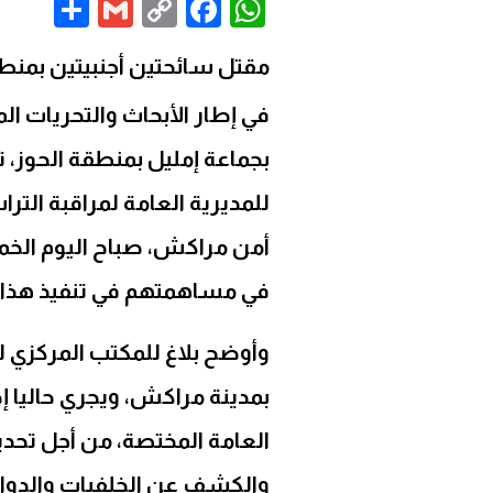
are
Gmail
Facebook
WhatsApp
Copy
Link
مقتل سائحتين أجنبيتين بمنطق
في إطار الأبحاث والتحريات ال
بجماعة إمليل بمنطقة الحوز، ت
للمديرية العامة لمراقبة الت
أمن مراكش، صباح اليوم الخم
في مساهمتهم في تنفيذ هذا ا
وأوضح بلاغ للمكتب المركزي ل
بمدينة مراكش، ويجري حاليا 
العامة المختصة، من أجل تحدي
والكشف عن الخلفيات والدوافع