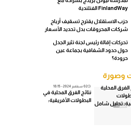
لمدرسة نيوتن بريدج بشراكة مع
FinlandWay الفنلندية
حزب الاستقلال يقترح تسقيف أرباح
شركات المحروقات بدل تحديد الأسعار
تحركات إقالة رئيس لجنة تثير الجدل
حول حدود الشفافية بجماعة عين
حرودة؟
وصورة
02 سبتمبر 2024 - 18:15
نتائج الفرق المحلية في
البطولات الأفريقية:
تحليل شامل