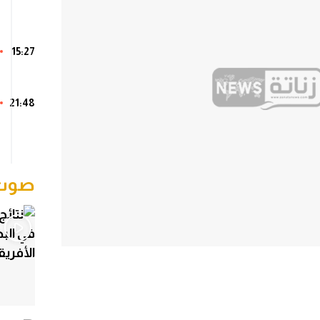
15:27
21:48
صوت 