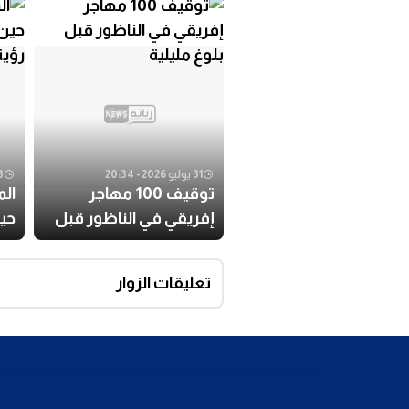
31 يوليو 2026 - 20:34
23 أبري
توقيف 100 مهاجر
الم
إفريقي في الناظور قبل
حي
بلوغ مليلية
الض
ال
تعليقات الزوار