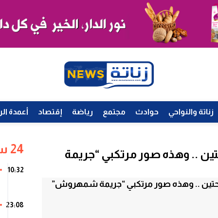
زناتة والنواحي
حوادث
مجتمع
رياضة
إقتصاد
أعمدة الر
24 ساعة
ين .. وهذه صور مرتكبي “جريمة
10:32
23:08