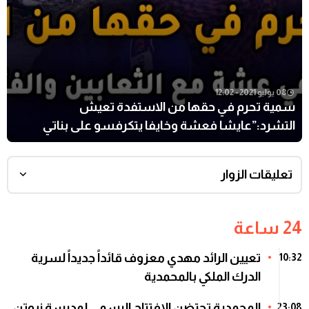
08 يوليو 2021 - 12:02
سمية تحرم في حقها من الاستفدة تعيش
التشرد:”عايشا فعشة وخايفا يتكرفسو على بناتي
وملقيا مناكلو
تعليقات الزوار
24 ساعة
تعيين الرائد مهدي معزوف قائداً جديداً لسرية
10:32
الدرك الملكي بالمحمدية
المحمدية تحتضن الافتتاح الرسمي لمدرسة نيوتن
23:08