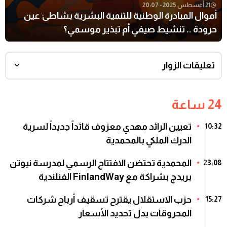
21 أغسطس 2025 - 20:07
أموال المبادرة الوطنية للتنمية البشرية بشاطئ عين
حرودة .. تنشيط صيفي أم تبذير موسمي؟
تعليقات الزوار
24 ساعة
تعيين الرائد مهدي معزوف قائداً جديداً لسرية
10:32
الدرك الملكي بالمحمدية
المحمدية تحتضن الافتتاح الرسمي لمدرسة نيوتن
23:08
بريدج بشراكة مع FinlandWay الفنلندية
حزب الاستقلال يقترح تسقيف أرباح شركات
15:27
المحروقات بدل تحديد الأسعار