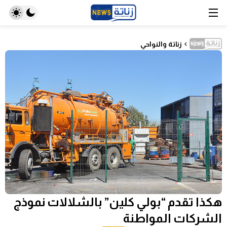
زناتة والنواحي
هكذا تقدم “بولي كلين” بالشلالات نموذج
الشركات المواطنة