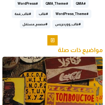
#WordPress
#QMA_Theme
#QMA
#WordPress_Theme
#قالب
#قالب_قمة
#قالب_ووردبريس
#مصمم_مستقل
مواضيع ذات صلة