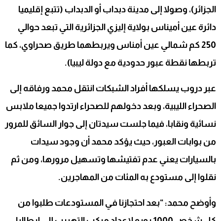
الجزائر)، وصولا إلى مدينة دبداب أو الدبداب (تتبع إقليميا
دائرة عين أميناس بولاية إليزي الجزائرية التي تبعد حوالي
250 كم شمالي عين أمناس ويربطهما طريق صحراوي، كما
تربطها نقطة عبور حدودية مع دولة ليبيا).
عبر دروب يسلكها أفراد الشبكات انتقل محمد ورفاقه إلى
الصحراء الليبية، وبعد دخولهم للصحراء ارتدوا جميعا ملابس
نسائية ونقابا، فيما جلست سيدتان إلى جوار السائق للمرور
من بوابات العبور، حيث يؤكد محمد أن وجود سيدات
بالسيارات يعني عدم تفتيشها وتسهيل مرورها، ومن ثم
نقلوا إلى مستودع به المئات من المهاجرين.
وأوضح محمد: “بعد احتجازنا في المستودعات طلبوا من
كل شخص 1000 يورو لإعداد مركب التهريب إلى إيطاليا،