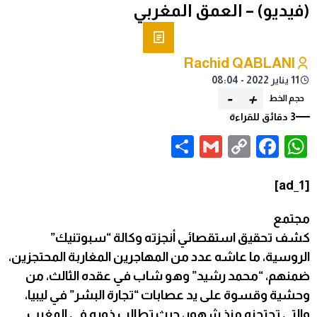
(فيديو) – العمق المغربي
Rachid QABLANI
11 يناير 2022 - 08:04
-
+
حجم الخط
3 دقائق للقراءة
Share
Gmail
Facebook
WhatsApp
Copy
Link
[ad_1]
مجتمع
كشف تحقيق استقصائي أنجزته وكالة “سبوتنيك”
الروسية، ما عاشه عدد من المهاجرين المغاربة المحتجزين،
ضمنهم، “محمد رشيد” وهو شاب في عقده الثالث، من
وحشية وقسوة على يد عصابات “تجارة البشر” في ليبيا،
والتي تحتجزه منذ شهور، حيث تطالب ذويه في المغرب