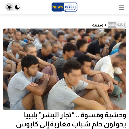
وطنية
وحشية وقسوة .. “تجار البشر” بليبيا
يحولون حلم شباب مغاربة إلى كابوس