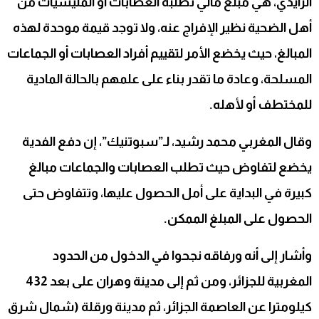
الزايدي، هي مبلغ مالي تطلبه العصابات أو المليشيات من
أهل الضحية نظير الإفراج عنه، ولا توجد قيمة موحدة لهذه
المبالغ، حيث يخضع الأمر لتقييم أفراد العصابات أو الجماعات
المسلحة، وعادة ما تقدر بناء على علمهم بالحالة المادية
للمختطف أو لأهله.
وقال المغربي محمد رشيد، لـ”سبوتنيك”، إن دفع الفدية
يخضع لتفاوض حيث تطلب العصابات والجماعات مبالغ
كبيرة في البداية على أمل الحصول عليها، وتتفاوض حتى
الحصول على المبلغ الممكن.
وأشار إلى أنه ورفاقه نجحوا في الدخول من الحدود
المغربية للجزائر، ومن ثم إلى مدينة وهران على بعد 432
كيلومترا عن العاصمة الجزائر، ثم مدينة ورقلة (شمال شرق