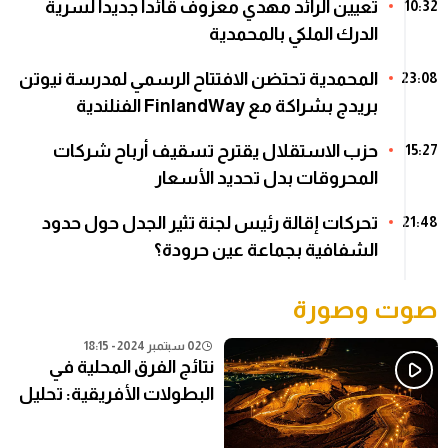
تعيين الرائد مهدي معزوف قائداً جديداً لسرية
10:32
الدرك الملكي بالمحمدية
المحمدية تحتضن الافتتاح الرسمي لمدرسة نيوتن
23:08
بريدج بشراكة مع FinlandWay الفنلندية
حزب الاستقلال يقترح تسقيف أرباح شركات
15:27
المحروقات بدل تحديد الأسعار
تحركات إقالة رئيس لجنة تثير الجدل حول حدود
21:48
الشفافية بجماعة عين حرودة؟
صوت وصورة
02 سبتمبر 2024 - 18:15
نتائج الفرق المحلية في
البطولات الأفريقية: تحليل
شامل