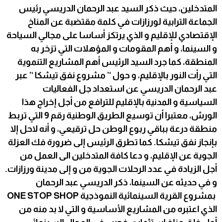
المتدخلين، حيث ذكر السيد عبد الرحمان الدريسي رئيس
الجماعة الترابية لورزازات في كلمة مقتضبة عن المناخ
الإقتصادي للإقليم و الذي يرتكز أساسا على مجالي السياحة
و السينما، و أهم المقومات و المؤهلات التي تزخر به
المنطقة، كما جرد السيد الرئيس أهم المشاريع التنموية
التي رأت النور بالإقليم، و حول ‘’ مشروع نفق تيشكا ‘’ عبر
عبد الرحمان الدريسي عن استعداد جل الفعاليات
السياسية و المدنية بالإقليم للترافع من أجل إخراج هذا
الورش، معتبرا أن توسيع الطريق الوطنية رقم 9 التي تربط
منطقة درعة بباقي ربوع الوطن حل ترقيعي، و أنه لاحل إلا
بإنجاز نفق تيشكا. كما تطرق الرئيس إلى ضرورة فك العزلة
الجوية عن الإقليم، و دعا كافة المتدخلين الى العمل من
أجل الزيادة في عدد الرحلات الجوية من و إلى مدينة ورزازات.
و في حديثه عن السينما، ذكر الدريسي عبد الرحمان
بمشروع القرية السينمائية النموذجية ONE STOP SHOP
الذي اعتبره من المشاريع الأساسية و التي لا بد منه من