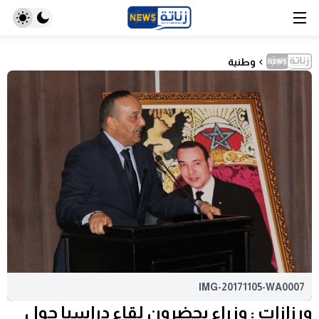
وطنية
IMG-20171105-WA0007
ورزازات : وزراء يحضرون لقاء دراسيا حول