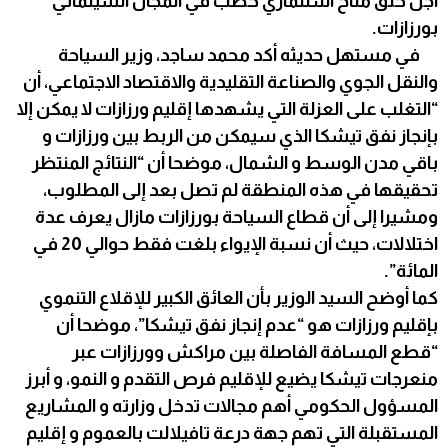
أجل خلق مناخ استثماري خصب في المجال السينمائي
بورزازات.
في مستهل حديثه أكد محمد ساجد، وزير السياحة
والنقل الجوي والصناعة التقليدية والاقتصاد الاجتماعي، أن
“التغلب على العزلة التي يشهدها إقليم ورزازات لا يمكن إلا
بإنجاز نفق تيشكا الذي سيمكن من الربط بين ورزازات و
باقي مدن الوسط و الشمال، موضحا أن “النتائج المنتظر
تحقيقها في هذه المنطقة لم تصل بعد إلى المطلوب،
ومشيرا إلى أن قطاع السياحة بورزازات مازال يعرف عدة
اختلالات، حيث أن نسبة الإيواء بلغت فقط حوالي 20 في
المائة”.
كما أوضح السيد الوزير بأن العائق الكبير للإقلاع التنموي
بإقليم ورزازات هو “عدم إنجاز نفق تيشكا”، موضحا أن
“قطع المسافة الفاصلة بين مراكش وورزازات عبر
منعرجات تيشكا يضيع للإقليم فرص التقدم و النمو، و أبرز
المسؤول الحكومي أهم مجالات تدخل وزارته و المشاريع
المستقبلة التي تهم جهة درعة تافيلالت بالعموم و إقليم