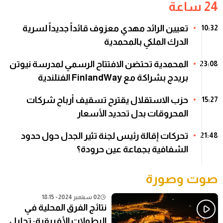
24 ساعة
تعيين الرائد مهدي معزوف قائداً جديداً لسرية
10:32
الدرك الملكي بالمحمدية
المحمدية تحتضن الافتتاح الرسمي لمدرسة نيوتن
23:08
بريدج بشراكة مع FinlandWay الفنلندية
حزب الاستقلال يقترح تسقيف أرباح شركات
15:27
المحروقات بدل تحديد الأسعار
تحركات إقالة رئيس لجنة تثير الجدل حول حدود
21:48
الشفافية بجماعة عين حرودة؟
صوت وصورة
02 سبتمبر 2024 - 18:15
نتائج الفرق المحلية في
البطولات الأفريقية: تحليل