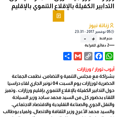
التدابير الكفيلة بالإقلاع التنموي بالإقليم
زناتة نيوز
05 نوفمبر 2017 - 23:31
-
+
حجم الخط
2 دقائق للقراءة
Share
Gmail
Facebook
WhatsApp
Copy
Link
أيوب تورار / ورزازات
بشراكة مع مجلس التنمية و التضامن، نظمت الجماعة
الحضرية لورزازات يوم السبت 04 نونبر الجاري لقاء دراسيا
حول التدابير الكفيلة بالإقلاع التنموي بإقليم ورزازات ، وتميز
اللقاء بحضور كل من السيد محمد ساجد وزير السياحة
والنقل الجوي والصناعة التقليدية والاقتصاد الاجتماعي،
والسيد محمد الأعرج وزير الثقافة والاتصال، ولمياء بوطالب