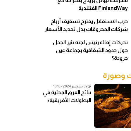
لمدرسة نيوتن بريدج بشراكة مع
FinlandWay الفنلندية
حزب الاستقلال يقترح تسقيف أرباح
شركات المحروقات بدل تحديد الأسعار
تحركات إقالة رئيس لجنة تثير الجدل
حول حدود الشفافية بجماعة عين
حرودة؟
وصورة
02 سبتمبر 2024 - 18:15
نتائج الفرق المحلية في
البطولات الأفريقية:
تحليل شامل