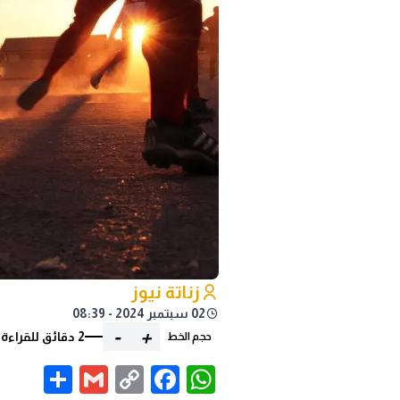
زناتة نيوز
02 سبتمبر 2024 - 08:39
-
+
2 دقائق للقراءة
حجم الخط
are
Gmail
Facebook
WhatsApp
Copy