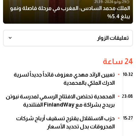
29 يوليو 2026 - 21:39
الملك محمد السادس: المغرب في مرحلة فاصلة ونمو
يبلغ 5.4%
تعليقات الزوار
24 ساعة
تعيين الرائد مهدي معزوف قائداً جديداً لسرية
10:32
الدرك الملكي بالمحمدية
المحمدية تحتضن الافتتاح الرسمي لمدرسة نيوتن
23:08
بريدج بشراكة مع FinlandWay الفنلندية
حزب الاستقلال يقترح تسقيف أرباح شركات
15:27
المحروقات بدل تحديد الأسعار